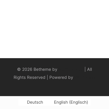
© 2026 Betheme by
Muffin group
| All
Rights Reserved | Powered by
WordPress
Deutsch
English
(
Englisch
)