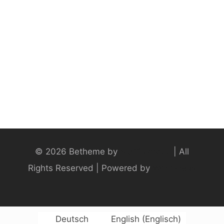
© 2026 Betheme by
Muffin group
| All
Rights Reserved | Powered by
WordPress
Deutsch
English
(
Englisch
)