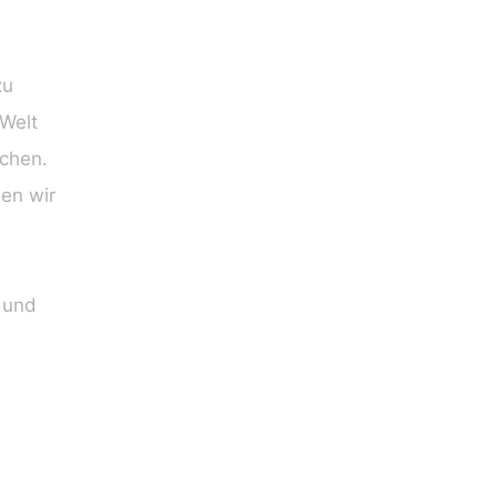
zu
 Welt
uchen.
en wir
 und