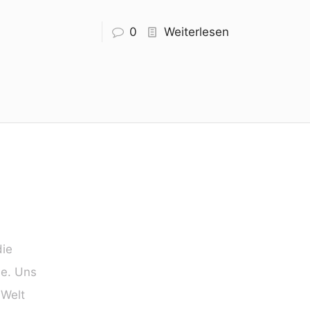
0
Weiterlesen
die
ie. Uns
 Welt