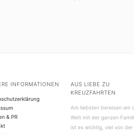
ERE INFORMATIONEN
AUS LIEBE ZU
KREUZFAHRTEN
schutzerklärung
Am liebsten bereisen wir 
essum
en & PR
Welt mit der ganzen Famil
kt
ist es wichtig, viel von der