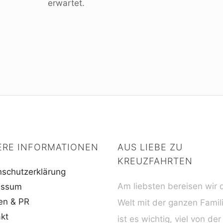
erwartet.
ERE INFORMATIONEN
AUS LIEBE ZU
KREUZFAHRTEN
schutzerklärung
Am liebsten bereisen wir 
essum
en & PR
Welt mit der ganzen Famil
kt
ist es wichtig, viel von der