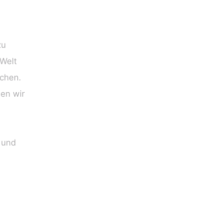
zu
 Welt
uchen.
en wir
 und