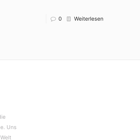
0
Weiterlesen
die
ie. Uns
 Welt