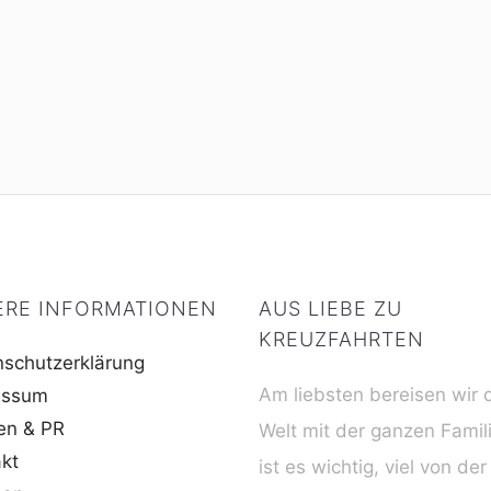
ERE INFORMATIONEN
AUS LIEBE ZU
KREUZFAHRTEN
schutzerklärung
Am liebsten bereisen wir 
essum
en & PR
Welt mit der ganzen Famil
kt
ist es wichtig, viel von der