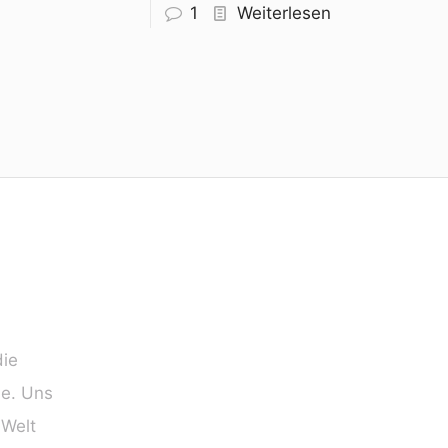
1
Weiterlesen
die
ie. Uns
 Welt