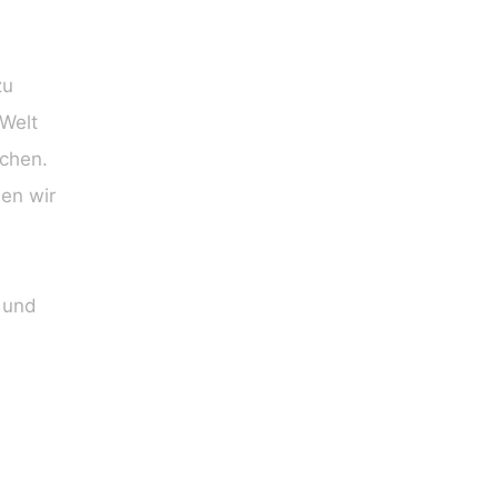
zu
 Welt
uchen.
en wir
 und