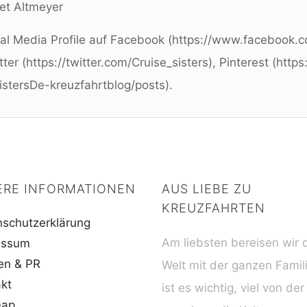
et Altmeyer
ial Media Profile auf Facebook (https://www.facebook.c
tter (https://twitter.com/Cruise_sisters), Pinterest (http
istersDe-kreuzfahrtblog/posts).
ERE INFORMATIONEN
AUS LIEBE ZU
KREUZFAHRTEN
schutzerklärung
Am liebsten bereisen wir 
essum
en & PR
Welt mit der ganzen Famil
kt
ist es wichtig, viel von der
map