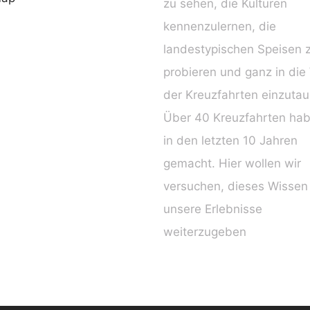
zu sehen, die Kulturen
kennenzulernen, die
landestypischen Speisen 
probieren und ganz in die
der Kreuzfahrten einzuta
Über 40 Kreuzfahrten hab
in den letzten 10 Jahren
gemacht. Hier wollen wir
versuchen, dieses Wissen
unsere Erlebnisse
weiterzugeben