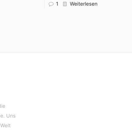
1
Weiterlesen
die
ie. Uns
 Welt