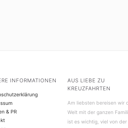
ERE INFORMATIONEN
AUS LIEBE ZU
KREUZFAHRTEN
schutzerklärung
Am liebsten bereisen wir 
essum
en & PR
Welt mit der ganzen Famil
kt
ist es wichtig, viel von der