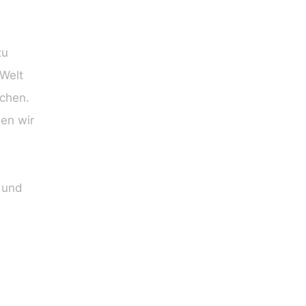
zu
 Welt
uchen.
en wir
 und