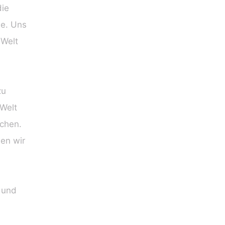
die
ie. Uns
 Welt
zu
 Welt
uchen.
en wir
 und