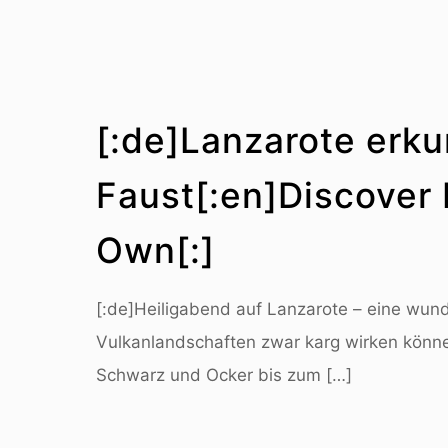
[:de]Lanzarote erk
Faust[:en]Discover 
Own[:]
[:de]Heiligabend auf Lanzarote – eine wund
Vulkanlandschaften zwar karg wirken könn
Schwarz und Ocker bis zum
[…]