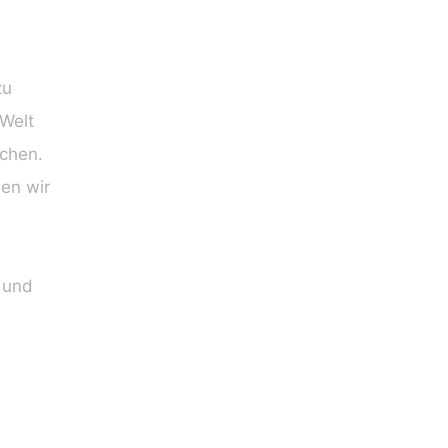
zu
 Welt
uchen.
en wir
 und