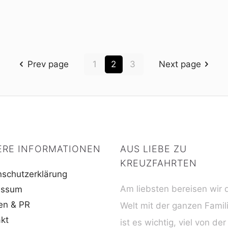
Prev page
1
2
3
Next page
ERE INFORMATIONEN
AUS LIEBE ZU
KREUZFAHRTEN
schutzerklärung
Am liebsten bereisen wir 
essum
en & PR
Welt mit der ganzen Famil
kt
ist es wichtig, viel von der