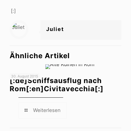
[:]
Juliet
Ähnliche Artikel
30. August 2015
[:de]Schiffsausflug nach
Rom[:en]Civitavecchia[:]
Weiterlesen