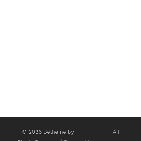
© 2026 Betheme by
Muffin group
| All