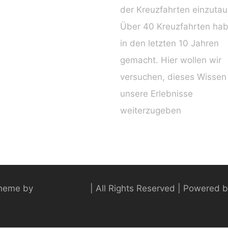
der Kreuzfahrten einzuta
Über 40 Kreuzfahrten hab
in den letzten 10 Jahren
gemacht. Hier wollen wir
versuchen, dieses Wissen
unsere Erlebnisse
weiterzugeben
heme by
Muffin group
| All Rights Reserved | Powered 