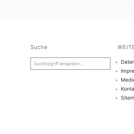
Suche
WEIT
Daten
Impr
Medi
Konta
Site