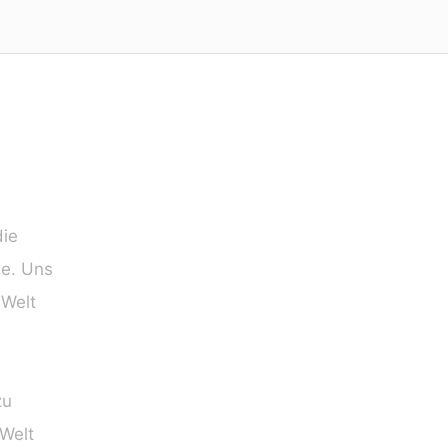
die
ie. Uns
 Welt
zu
 Welt